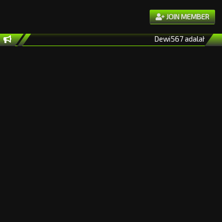
JOIN MEMBER
Dewi567 adalah situs