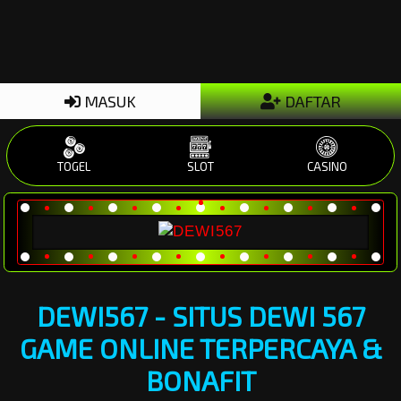
MASUK
DAFTAR
TOGEL
SLOT
CASINO
DEWI567 - SITUS DEWI 567
GAME ONLINE TERPERCAYA &
BONAFIT